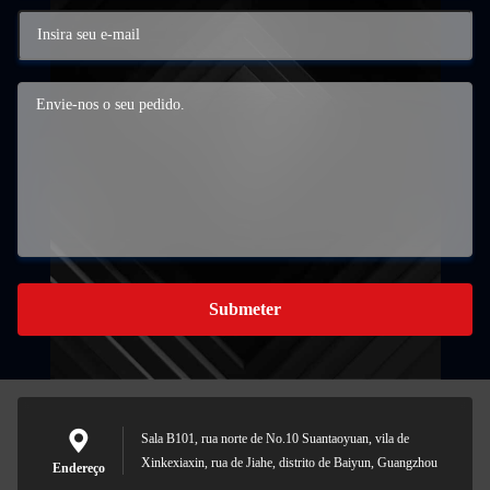
Submeter
Sala B101, rua norte de No.10 Suantaoyuan, vila de
Xinkexiaxin, rua de Jiahe, distrito de Baiyun, Guangzhou
Endereço