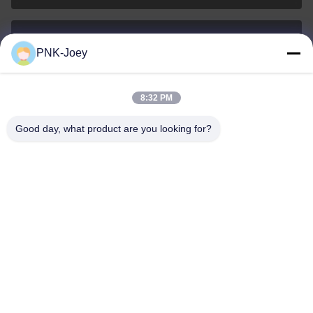
PNK-Joey
xianzhihao@gzxingchao.info
E-mail
8:32 PM
Good day, what product are you looking for?
008613580404923
Telefone
Guangzhou Xingchao Agriculture Machinery
Co., Ltd.