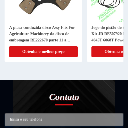
A placa conduzida disco Assy Fits For
Jogo do pistão do tu
Agriculture Machinery do disco de
Kit JD RE507920 RE
embreagem RE222670 parte 11 a
4045T 6068T Powerth
RANHURA da polegada 20
cilindro do pistão
Obtenha o melhor preço
Obtenha o me
Contato