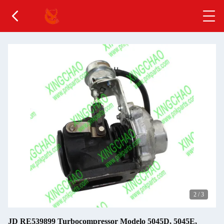
2
/
3
JD RE539899 Turbocompressor Modelo 5045D, 5045E,