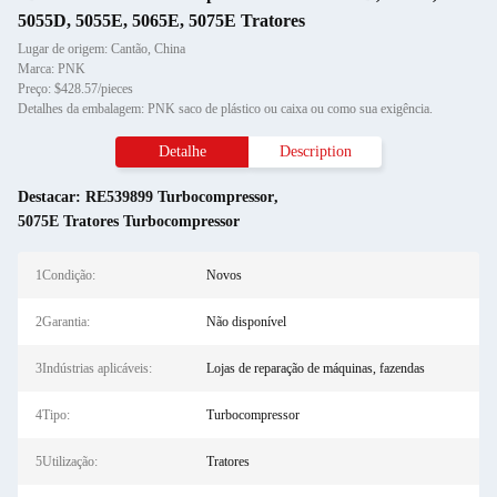
5055D, 5055E, 5065E, 5075E Tratores
Lugar de origem: Cantão, China
Marca: PNK
Preço: $428.57/pieces
Detalhes da embalagem: PNK saco de plástico ou caixa ou como sua exigência.
Detalhe
Description
Destacar:
RE539899 Turbocompressor
,
5075E Tratores Turbocompressor
1Condição:
Novos
2Garantia:
Não disponível
3Indústrias aplicáveis:
Lojas de reparação de máquinas, fazendas
4Tipo:
Turbocompressor
5Utilização:
Tratores