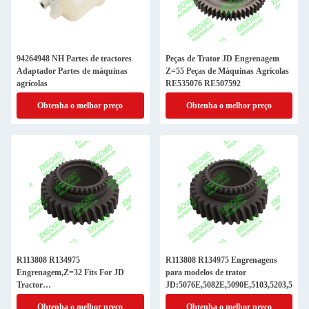
94264948 NH Partes de tractores
Peças de Trator JD Engrenagem
Adaptador Partes de máquinas
Z=55 Peças de Máquinas Agrícolas
agrícolas
RE535076 RE507592
Obtenha o melhor preço
Obtenha o melhor preço
R113808 R134975
R113808 R134975 Engrenagens
Engrenagem,Z=32 Fits For JD
para modelos de trator
Tractor
JD:5076E,5082E,5090E,5103,5203,530
Models:5076E,5082E,5090E,5103,5203,5303
Obtenha o melhor preço
Obtenha o melhor preço