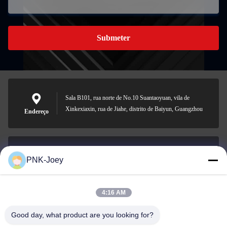
Submeter
Sala B101, rua norte de No.10 Suantaoyuan, vila de
Xinkexiaxin, rua de Jiahe, distrito de Baiyun, Guangzhou
Endereço
PNK-Joey
xianzhihao@gzxingchao.info
E-mail
4:16 AM
Good day, what product are you looking for?
008613580404923