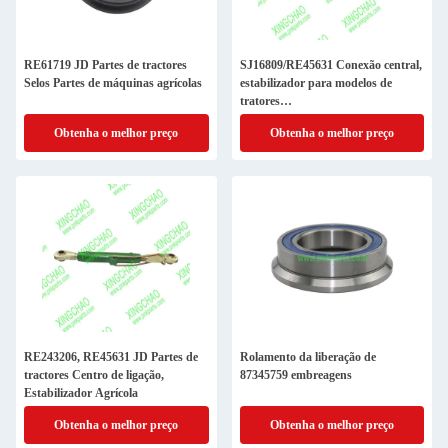
RE61719 JD Partes de tractores
SJ16809/RE45631 Conexão central,
Selos Partes de máquinas agrícolas
estabilizador para modelos de
tratores
JD:1204,1354,5036C,5039C
Obtenha o melhor preço
Obtenha o melhor preço
5042C,5045E,5065E
RE243206, RE45631 JD Partes de
Rolamento da liberação de
tractores Centro de ligação,
87345759 embreagens
Estabilizador Agrícola
Obtenha o melhor preço
Obtenha o melhor preço