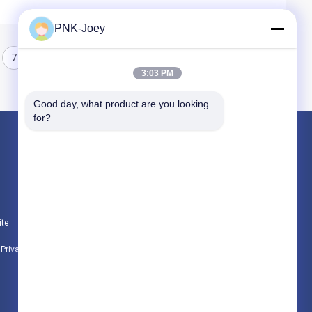
PNK-Joey
7
8
3:03 PM
Good day, what product are you looking 
for?
Produtos
JD Trator Parts
Holland Trator Parts nova
ite
Peças do trator de Kubota
e Privacidade
Todas as categorias