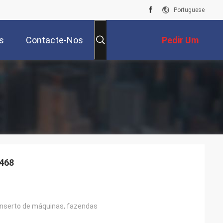
Portuguese
s
Contacte-Nos
Pedir Um
Orçamento
3468
onserto de máquinas, fazendas