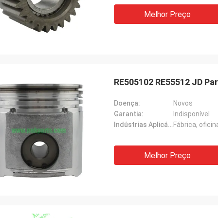
Melhor Preço
RE505102 RE55512 JD Par
Doença:
Novos
Garantia:
Indisponível
Indústrias Aplicáveis:
Fábrica, ofic
Melhor Preço