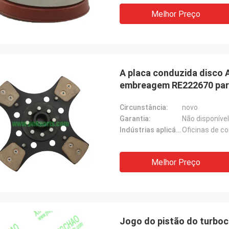
Melhor Preço
A placa conduzida disco A
embreagem RE222670 par
Circunstância:
novo
Garantia:
Não disponível
Indústrias aplicáveis:
Oficinas de c
Melhor Preço
Jogo do pistão do turbo