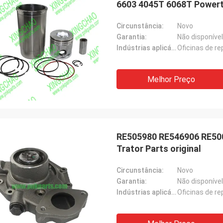
6603 4045T 6068T Powerth
Circunstância:
Novo
Garantia:
Não disponível
Indústrias aplicáveis:
Oficinas de r
Melhor Preço
RE505980 RE546906 RE500
Trator Parts original
Circunstância:
Novo
Garantia:
Não disponível
Indústrias aplicáveis:
Oficinas de r