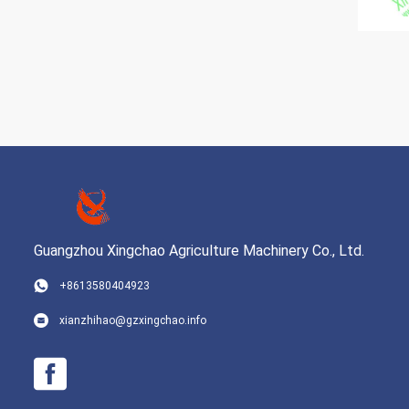
Guangzhou Xingchao Agriculture Machinery Co., Ltd.
+8613580404923
xianzhihao@gzxingchao.info