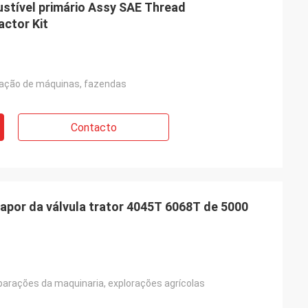
ustível primário Assy SAE Thread
ctor Kit
ração de máquinas, fazendas
Contacto
apor da válvula trator 4045T 6068T de 5000
eparações da maquinaria, explorações agrícolas