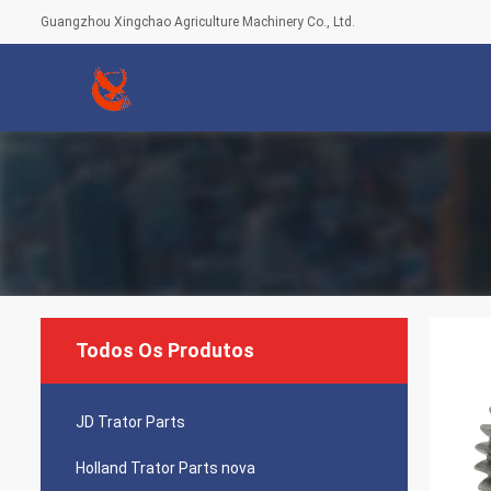
Guangzhou Xingchao Agriculture Machinery Co., Ltd.
Todos Os Produtos
JD Trator Parts
Holland Trator Parts nova