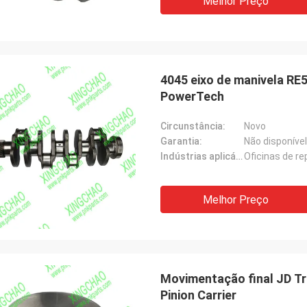
Melhor Preço
4045 eixo de manivela RE
PowerTech
Circunstância:
Novo
Garantia:
Não disponível
Indústrias aplicáveis:
Oficinas de r
Melhor Preço
Movimentação final JD Tr
Pinion Carrier