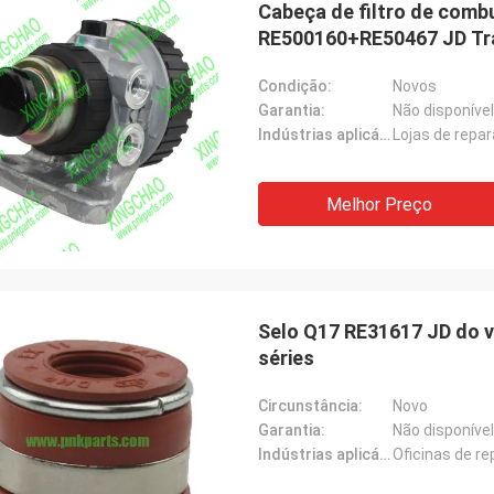
Cabeça de filtro de comb
RE500160+RE50467 JD Tra
Condição:
Novos
Garantia:
Não disponível
Indústrias aplicáveis:
Lojas de repa
Melhor Preço
Selo Q17 RE31617 JD do v
séries
Circunstância:
Novo
Garantia:
Não disponível
Indústrias aplicáveis:
Oficinas de r