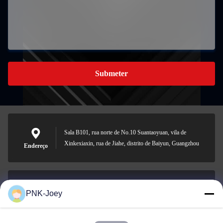
Submeter
Sala B101, rua norte de No.10 Suantaoyuan, vila de
Xinkexiaxin, rua de Jiahe, distrito de Baiyun, Guangzhou
Endereço
PNK-Joey
xianzhihao@gzxingchao.info
E-mail