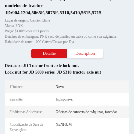
modelos de tractor
JD:904,1204,5065E,5075E,5310,5410,5615,5715
Lugar de origem: Cantão, China
Marca: PNK
Preço: $1.00/pieces >=1 pieces
Detalhes da embalagem: PNK saco de plástico ou caixa ou como sua exigência.
Habilidade da fonte: 1000 Caixas/Caixas por Dia
Detalhe
Description
Destacar:
JD Tractor front axle lock nut
,
Lock nut for JD 5000 series
,
JD 5310 tractor axle nut
1Doença:
Novo
2garantia:
Indisponível
3Indústrias Aplicáveis:
Oficinas de conserto de máquinas, fazendas
4Localização da Sala de
NENHUM
Exposições: