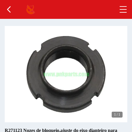
1
/
1
R271123 Nozes de bloqueio,ajuste do eixo dianteiro para