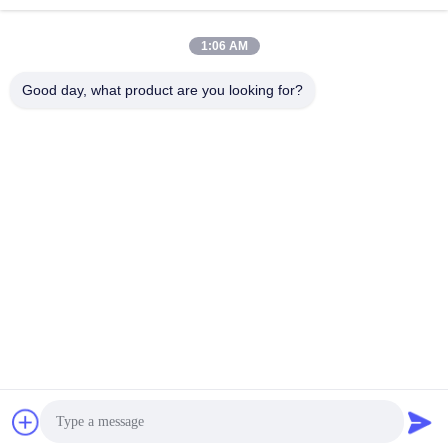
E-mail
1:06 AM
Good day, what product are you looking for?
008613580404923
Telefone
Guangzhou Xingchao Agriculture Machinery
Co., Ltd.
Obtenha o melhor preço
Get a Quote
Guangzhou Xingchao Agriculture Machinery Co., Ltd.