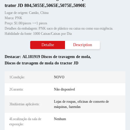
trator JD 804,5055E,5065E,5075E,5090E
Lugar de origem: Cantão, China
Marca: PNK
Preço: $1.00/pieces >=1 pieces
Detalhes da embalagem: PNK saco de plástico ou caixa ou como sua exigência.
Habilidade da fonte: 1000 Caixas/Caixas por Dia
Detalhe
Description
Destacar:
AL181919 Discos de travagem de mola
,
Discos de travagem de mola do tractor JD
1Condição:
NOVO
2Garantia:
Não disponível
Lojas de roupas, oficinas de conserto de
3Indústrias aplicáveis:
máquinas, fazendas
4Localização da sala de
Nenhum
exposição: