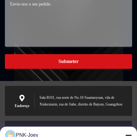
Submeter
Sala B101, rua norte de No.10 Suantaoyuan, vila de
Xinkexiaxin, rua de Jiahe, distrito de Baiyun, Guangzhou
Endereço
PNK-Joey
xianzhihao@gzxingchao.info