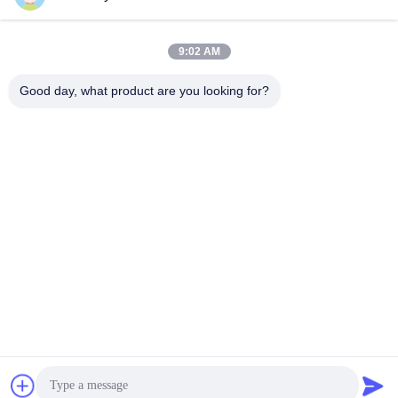
E-mail
9:02 AM
Good day, what product are you looking for?
008613580404923
Telefone
Guangzhou Xingchao Agriculture Machinery
Co., Ltd.
Obtenha o melhor preço
Get a Quote
Guangzhou Xingchao Agriculture Machinery Co., Ltd.