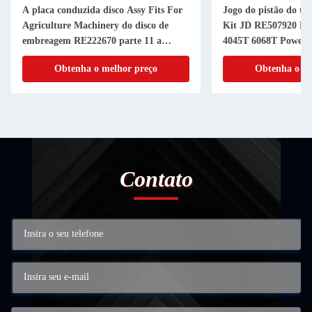
A placa conduzida disco Assy Fits For
Jogo do pistão do tu
Agriculture Machinery do disco de
Kit JD RE507920 RE
embreagem RE222670 parte 11 a
4045T 6068T Powerth
RANHURA da polegada 20
cilindro do pistão
Obtenha o melhor preço
Obtenha o me
Contato