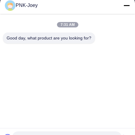
PNK-Joey
xianzhihao@gzxingchao.info
E-mail
7:31 AM
Good day, what product are you looking for?
008613580404923
Telefone
Guangzhou Xingchao Agriculture Machinery
Co., Ltd.