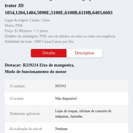
trator JD
1054,1204,1404,5090E,5100E,6100B,6110B,6403,6603
Lugar de origem: Cantão, China
Marca: PNK
Preço: $1.00/pieces >=1 pieces
Detalhes da embalagem: PNK saco de plástico ou caixa ou como sua exigência.
Habilidade da fonte: 1000 Caixas/Caixas por Dia
Detalhe
Description
Destacar:
R219214 Eixo de mangueira
,
Modo de funcionamento do motor
1Condição:
NOVO
2Garantia:
Não disponível
Lojas de roupas, oficinas de conserto de
3Indústrias aplicáveis:
máquinas, fazendas
4Localização da sala de
Nenhum