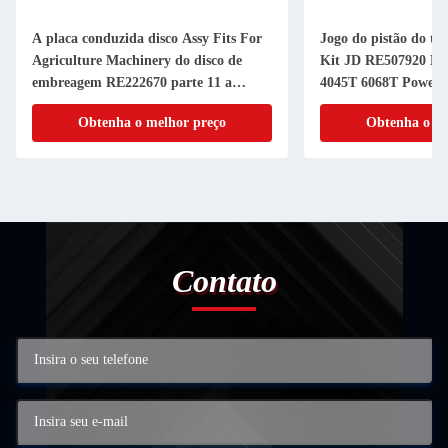
A placa conduzida disco Assy Fits For
Jogo do pistão do tu
Agriculture Machinery do disco de
Kit JD RE507920 RE
embreagem RE222670 parte 11 a
4045T 6068T Powerth
RANHURA da polegada 20
cilindro do pistão
Obtenha o melhor preço
Obtenha o me
Contato