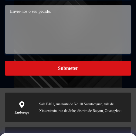
Submeter
Sala B101, rua norte de No.10 Suantaoyuan, vila de
Xinkexiaxin, rua de Jiahe, distrito de Baiyun, Guangzhou
Endereço