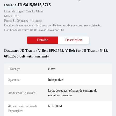
tractor JD:5415,5615,5715
Lugar de origem: Cantão, China
Marca: PNK
Preço: $1.00/pieces >=1 pieces
Detalhes da embalagem: PNK saco de plástico ou caixa ou como sua exigência.
Habilidade da fonte: 1000 Caixas/Caixas por Dia
Detalhe
Description
Destacar:
JD Tractor V-Belt 6PK1575
,
V-Belt for JD Tractor 5415
,
6PK1575 belt with warranty
1Doença:
Novo
2garantia:
Indisponível
Lojas de roupas, oficinas de conserto de
3Indústrias Aplicáveis:
máquinas, fazendas
4Localização da Sala de
NENHUM
Exposições: