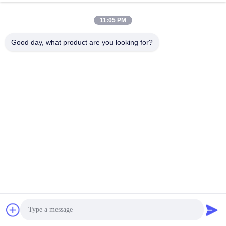
11:05 PM
Good day, what product are you looking for?
008613580404923
Telefone
Guangzhou Xingchao Agriculture Machinery
Co., Ltd.
Obtenha o melhor preço
Get a Quote
Guangzhou Xingchao Agriculture Machinery Co., Ltd.