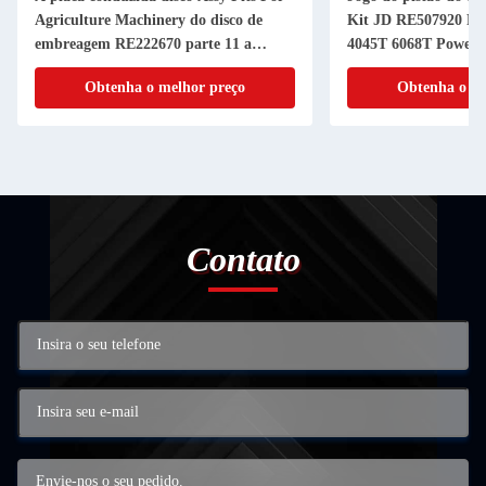
Agriculture Machinery do disco de
Kit JD RE507920 RE
embreagem RE222670 parte 11 a
4045T 6068T Powerth
RANHURA da polegada 20
cilindro do pistão
Obtenha o melhor preço
Obtenha o me
Contato