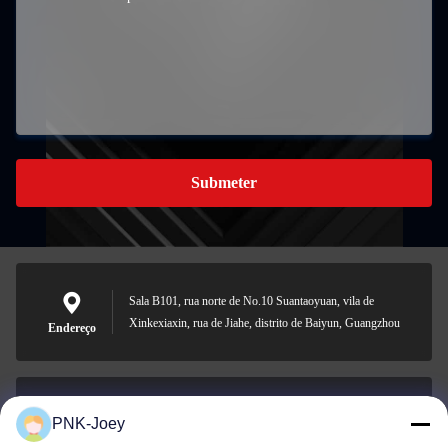
Submeter
Sala B101, rua norte de No.10 Suantaoyuan, vila de
Xinkexiaxin, rua de Jiahe, distrito de Baiyun, Guangzhou
Endereço
PNK-Joey
xianzhihao@gzxingchao.info
E-mail