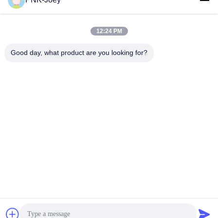
xianzhihao@gzxingchao.info
E-mail
12:24 PM
Good day, what product are you looking for?
008613580404923
Telefone
Guangzhou Xingchao Agriculture Machinery
Co., Ltd.
Obtenha o melhor preço
Get a Quote
Guangzhou Xingchao Agriculture Machinery Co., Ltd.