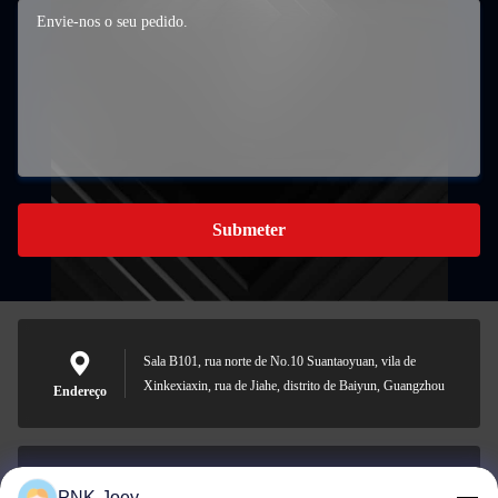
Submeter
Sala B101, rua norte de No.10 Suantaoyuan, vila de
Xinkexiaxin, rua de Jiahe, distrito de Baiyun, Guangzhou
Endereço
PNK-Joey