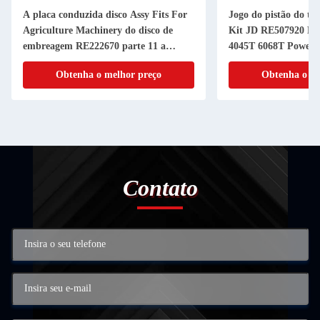
A placa conduzida disco Assy Fits For
Jogo do pistão do tu
Agriculture Machinery do disco de
Kit JD RE507920 RE
embreagem RE222670 parte 11 a
4045T 6068T Powerth
RANHURA da polegada 20
cilindro do pistão
Obtenha o melhor preço
Obtenha o me
Contato