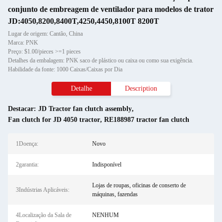
conjunto de embreagem de ventilador para modelos de trator
JD:4050,8200,8400T,4250,4450,8100T 8200T
Lugar de origem: Cantão, China
Marca: PNK
Preço: $1.00/pieces >=1 pieces
Detalhes da embalagem: PNK saco de plástico ou caixa ou como sua exigência.
Habilidade da fonte: 1000 Caixas/Caixas por Dia
Detalhe
Description
Destacar:
JD Tractor fan clutch assembly
,
Fan clutch for JD 4050 tractor
,
RE188987 tractor fan clutch
1Doença:
Novo
2garantia:
Indisponível
Lojas de roupas, oficinas de conserto de
3Indústrias Aplicáveis:
máquinas, fazendas
4Localização da Sala de
NENHUM