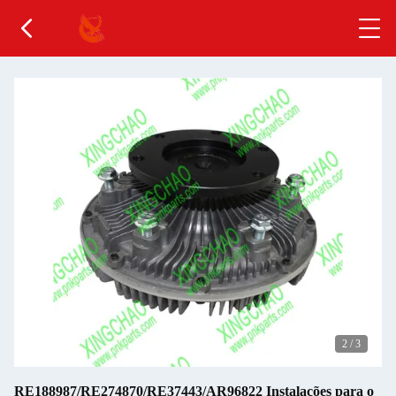
2
/
3
RE188987/RE274870/RE37443/AR96822 Instalações para o