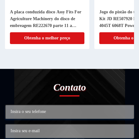
A placa conduzida disco Assy Fits For
Jogo do pistão do tu
Agriculture Machinery do disco de
Kit JD RE507920 RE
embreagem RE222670 parte 11 a
4045T 6068T Powerth
RANHURA da polegada 20
cilindro do pistão
Obtenha o melhor preço
Obtenha o me
Contato