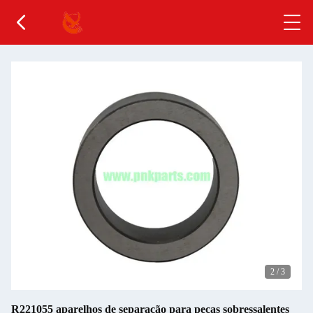
2
/
3
R221055 aparelhos de separação para peças sobressalentes