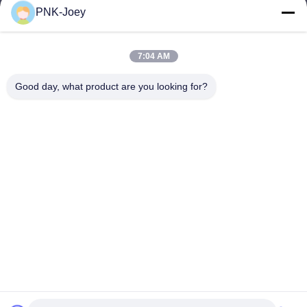
PNK-Joey
xianzhihao@gzxingchao.info
E-mail
7:04 AM
Good day, what product are you looking for?
008613580404923
Telefone
Guangzhou Xingchao Agriculture Machinery
Co., Ltd.