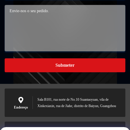
Submeter
Sala B101, rua norte de No.10 Suantaoyuan, vila de
Xinkexiaxin, rua de Jiahe, distrito de Baiyun, Guangzhou
Endereço