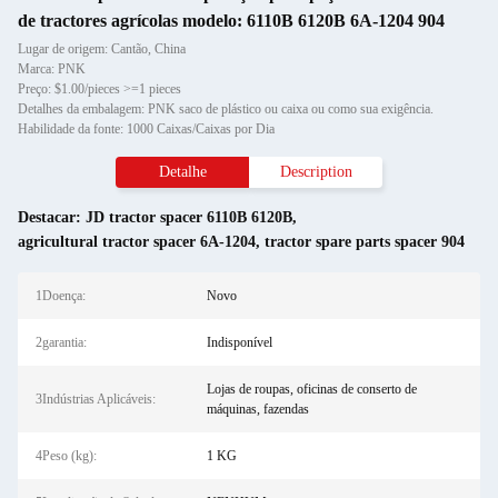
de tractores agrícolas modelo: 6110B 6120B 6A-1204 904
Lugar de origem: Cantão, China
Marca: PNK
Preço: $1.00/pieces >=1 pieces
Detalhes da embalagem: PNK saco de plástico ou caixa ou como sua exigência.
Habilidade da fonte: 1000 Caixas/Caixas por Dia
Detalhe
Description
Destacar:
JD tractor spacer 6110B 6120B
,
agricultural tractor spacer 6A-1204
,
tractor spare parts spacer 904
1Doença:
Novo
2garantia:
Indisponível
Lojas de roupas, oficinas de conserto de
3Indústrias Aplicáveis:
máquinas, fazendas
4Peso (kg):
1 KG