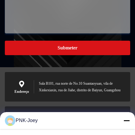
Submeter
Sala B101, rua norte de No.10 Suantaoyuan, vila de
Xinkexiaxin, rua de Jiahe, distrito de Baiyun, Guangzhou
Endereço
PNK-Joey
xianzhihao@gzxingchao.info
E-mail