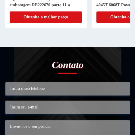
embreagem RE222670 parte 11 a
4045T 6068T Powerthch do
RANHURA da polegada 20
cilindro do pistão
Obtenha o melhor preço
Obtenha o melhor 
Contato