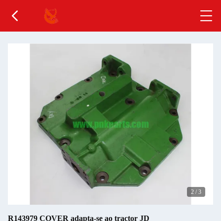
3
/
3
R143979 COVER adapta-se ao tractor JD