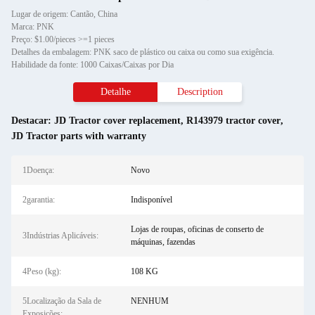
Lugar de origem: Cantão, China
Marca: PNK
Preço: $1.00/pieces >=1 pieces
Detalhes da embalagem: PNK saco de plástico ou caixa ou como sua exigência.
Habilidade da fonte: 1000 Caixas/Caixas por Dia
Detalhe
Description
Destacar:
JD Tractor cover replacement
,
R143979 tractor cover
,
JD Tractor parts with warranty
1Doença:
Novo
2garantia:
Indisponível
Lojas de roupas, oficinas de conserto de
3Indústrias Aplicáveis:
máquinas, fazendas
4Peso (kg):
108 KG
5Localização da Sala de
NENHUM
Exposições: