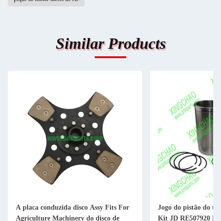
Similar Products
A placa conduzida disco Assy Fits For
Jogo do pistão do turboco
Agriculture Machinery do disco de
Kit JD RE507920 RE6596