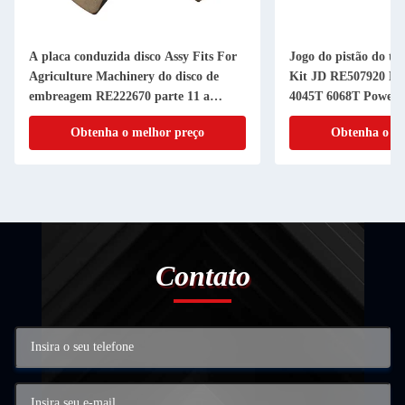
A placa conduzida disco Assy Fits For
Jogo do pistão do tu
Agriculture Machinery do disco de
Kit JD RE507920 RE
embreagem RE222670 parte 11 a
4045T 6068T Powerth
RANHURA da polegada 20
cilindro do pistão
Obtenha o melhor preço
Obtenha o me
Contato