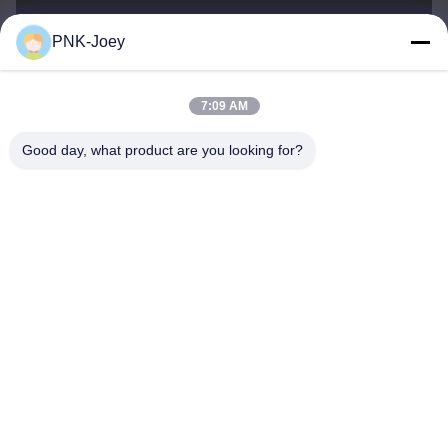
PNK-Joey
xianzhihao@gzxingchao.info
E-mail
7:09 AM
Good day, what product are you looking for?
008613580404923
Telefone
Guangzhou Xingchao Agriculture Machinery
Co., Ltd.