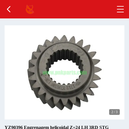
2
/
3
YZ90396 Engrenagem helicoidal Z=24 LH 3RD STG