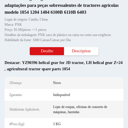
adaptações para peças sobressalentes de tractores agrícolas
modelo 1054 1204 1404 6100B 6110B 6403
Lugar de origem: Cantão, China
Marca: PNK
Preço: $1.00/pieces >=1 pieces
Detalhes da embalagem: PNK saco de plástico ou caixa ou como sua exigência.
Habilidade da fonte: 1000 Caixas/Caixas por Dia
Detalhe
Description
Destacar:
YZ90396 helical gear for JD tractor
,
LH helical gear Z=24
,
agricultural tractor spare parts 1054
1Doença:
Novo
2garantia:
Indisponível
Lojas de roupas, oficinas de conserto de
3Indústrias Aplicáveis:
máquinas, fazendas
4Peso (kg):
1 KG