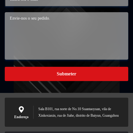
Submeter
Sala B101, rua norte de No.10 Suantaoyuan, vila de
Xinkexiaxin, rua de Jiahe, distrito de Baiyun, Guangzhou
Endereço