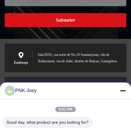
Submeter
Sala B101, rua norte de No.10 Suantaoyuan, vila de
Xinkexiaxin, rua de Jiahe, distrito de Baiyun, Guangzhou
Endereço
PNK-Joey
xianzhihao@gzxingchao.info
E-mail
9:02 PM
Good day, what product are you looking for?
008613580404923
Telefone