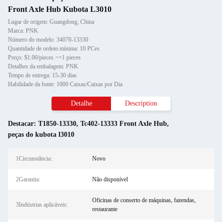
Front Axle Hub Kubota L3010
Lugar de origem: Guangdong, China
Marca: PNK
Número do modelo: 34070-13330
Quantidade de ordem mínima: 10 PCes
Preço: $1.00/pieces >=1 pieces
Detalhes da embalagem: PNK
Tempo de entrega: 15-30 dias
Habilidade da fonte: 1000 Caixas/Caixas por Dia
Detalhe
Description
Destacar:
T1850-13330
,
Tc402-13333 Front Axle Hub
,
peças do kubota l3010
1Circunstância:
Novo
2Garantia:
Não disponível
Oficinas de conserto de máquinas, fazendas,
3Indústrias aplicáveis:
restaurante