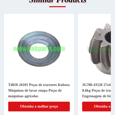
T4810-26181 Peças de tractores Kubota
3G700-43520 27x45x
Máquinas de lavar roupa Peças de
0,6kg Peças de tract
máquinas agrícolas
Engrenagem de bisel
máquinas agrícolas
Obtenha o melhor preço
Obtenha o me