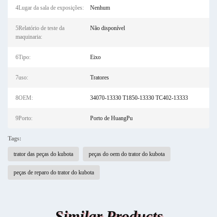
4Lugar da sala de exposições:
Nenhum
5Relatório de teste da
Não disponível
maquinaria:
6Tipo:
Eixo
7uso:
Tratores
8OEM:
34070-13330 T1850-13330 TC402-13333
9Porto:
Porto de HuangPu
Tags:
trator das peças do kubota
peças do oem do trator do kubota
peças de reparo do trator do kubota
Similar Products