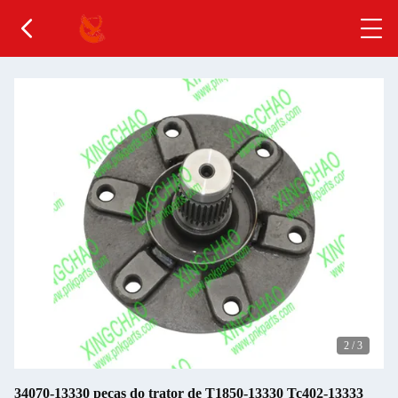
2
/
3
34070-13330 peças do trator de T1850-13330 Tc402-13333